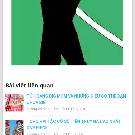
Bài viết liên quan
TỨ HOÀNG BIG MOM VÀ NHỮNG ĐIỀU CÓ THỂ BẠN
CHƯA BIẾT
Không có bình luận
|
Th11 15, 2018
TOP 5 HẢI TẶC CÓ SỐ TIỀN TRUY NÃ CAO NHẤT
ONE PIECE
Không có bình luận
|
Th11 5, 2018