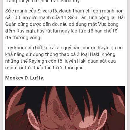
tráng thuyền ở Quần đảo Sabaody.
Sức mạnh của Silvers Rayleigh thậm chí còn mạnh hơn
cả 100 lần sức mạnh của 11 Siêu Tân Tinh cộng lại. Hải
Quân cũng được dặn dò, nếu có đụng mặt Vua bóng
đêm Rayleigh, hãy rút lui ngay lập tức để hạn chế tối
đa thương vong.
Tuy không ăn bất kì trái ác quỷ nào, nhưng Rayleigh có
khả năng sử dụng thông thạo cả 3 loại Haki. Không
những thế Rayleigh còn tôi luyện Haki quan sát của
mình tới tức thấu thị được thời gian.
Monkey D. Luffy.