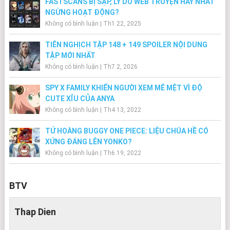
FASTSCANS BỊ SẬP, LÝ DO WEB TRUYỆN HAY NHẤT
NGỪNG HOẠT ĐỘNG?
Không có bình luận
|
Th1 22, 2025
TIÊN NGHỊCH TẬP 148 + 149 SPOILER NỘI DUNG
TẬP MỚI NHẤT
Không có bình luận
|
Th7 2, 2026
SPY X FAMILY KHIẾN NGƯỜI XEM MÊ MỆT VÌ ĐỘ
CUTE XỈU CỦA ANYA
Không có bình luận
|
Th4 13, 2022
TỨ HOÀNG BUGGY ONE PIECE: LIỆU CHÚA HỀ CÓ
XỨNG ĐÁNG LÊN YONKO?
Không có bình luận
|
Th6 19, 2022
BTV
Thap Dien