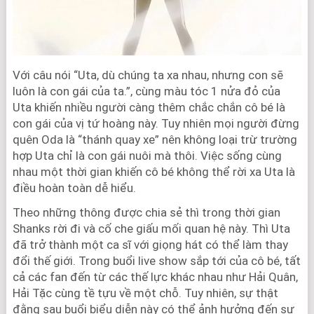
Với câu nói “Uta, dù chúng ta xa nhau, nhưng con sẽ
luôn là con gái của ta.”, cùng màu tóc 1 nửa đỏ của
Uta khiến nhiều người càng thêm chắc chắn cô bé là
con gái của vị tứ hoàng này. Tuy nhiên mọi người đừng
quên Oda là “thánh quay xe” nên không loại trừ trường
hợp Uta chỉ là con gái nuôi mà thôi. Việc sống cùng
nhau một thời gian khiến cô bé không thể rời xa Uta là
điều hoàn toàn dễ hiểu.
Theo những thông được chia sẻ thì trong thời gian
Shanks rời đi và cố che giấu mối quan hệ này. Thì Uta
đã trở thành một ca sĩ với giọng hát có thể làm thay
đổi thế giới. Trong buổi live show sắp tới của cô bé, tất
cả các fan đến từ các thế lực khác nhau như Hải Quân,
Hải Tặc cùng tề tựu về một chỗ. Tuy nhiên, sự thật
đằng sau buổi biểu diễn này có thể ảnh hưởng đến sự